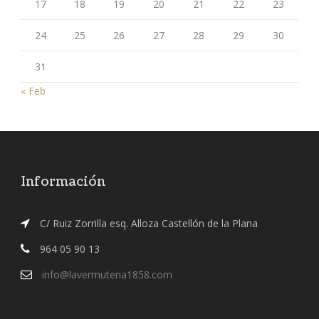
17
18
19
20
21
22
23
24
25
26
27
28
29
30
31
« Feb
Información
C/ Ruiz Zorrilla esq. Alloza Castellón de la Plana
964 05 90 13
info@lavermuteria1858.com