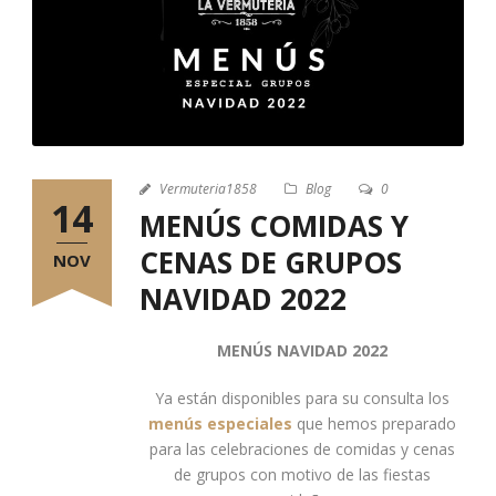
Vermuteria1858
Blog
0
14
MENÚS COMIDAS Y
CENAS DE GRUPOS
NOV
NAVIDAD 2022
MENÚS NAVIDAD 2022
Ya están disponibles para su consulta los
menús especiales
que hemos preparado
para las celebraciones de comidas y cenas
de grupos con motivo de las fiestas