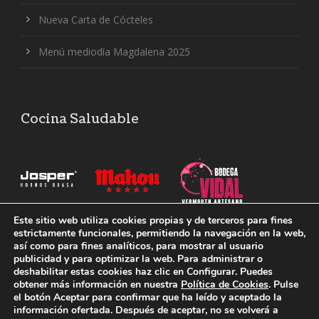
Nueva Carta de Cócteles
Menú mediodía Magdalena 2025
Cocina Saludable
Este sitio web utiliza cookies propias y de terceros para fines
En la Vermutería 1858 realizamos nuestras elaboraciones
estrictamente funcionales, permitiendo la navegación en la web,
con el horno-parrilla Josper, que realza los sabores y ayuda
así como para fines analíticos, para mostrar al usuario
publicidad y para optimizar la web. Para administrar o
a ofrecer platos más saludables.
deshabilitar estas cookies haz clic en Configurar. Puedes
obtener más información en nuestra
Política de Cookies
. Pulse
el botón Aceptar para confirmar que ha leído y aceptado la
información ofertada. Después de aceptar, no se volverá a