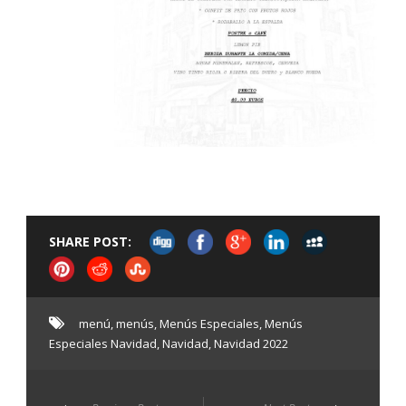
SHARE POST:
menú
,
menús
,
Menús Especiales
,
Menús
Especiales Navidad
,
Navidad
,
Navidad 2022