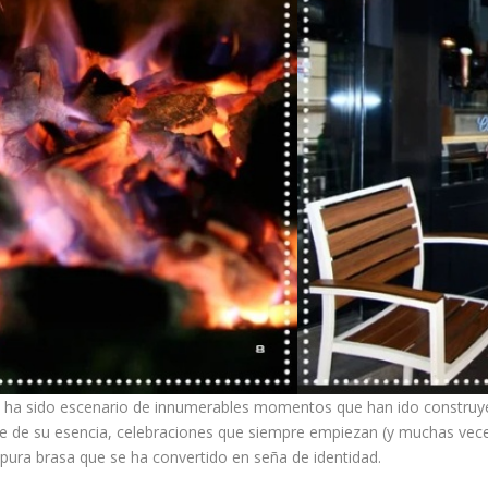
 ha sido escenario de innumerables momentos que han ido construye
 de su esencia, celebraciones que siempre empiezan (y muchas vece
pura brasa que se ha convertido en seña de identidad.