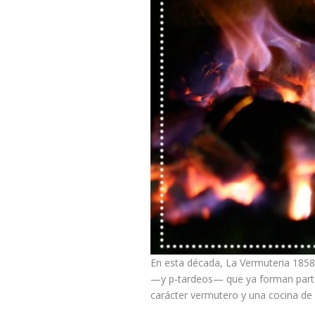
En esta década, La Vermuteria 1858
—y p-tardeos— que ya forman parte
carácter vermutero y una cocina de 