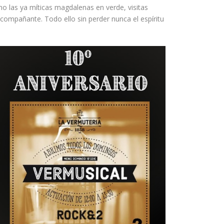
 las ya míticas magdalenas en verde, visitas
acompañante. Todo ello sin perder nunca el espíritu