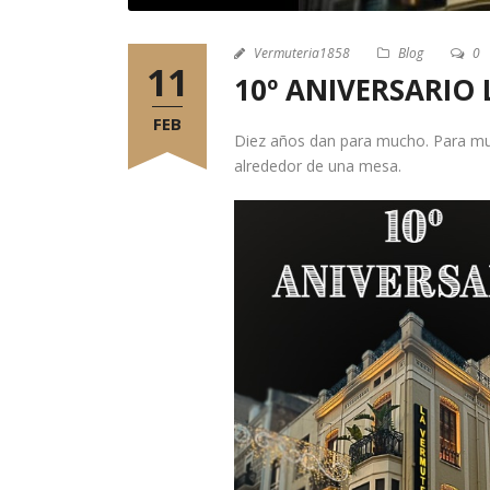
Vermuteria1858
Blog
0
11
10º ANIVERSARIO 
FEB
Diez años dan para mucho. Para muc
alrededor de una mesa.