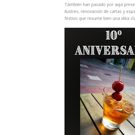
También han pasado por aquí presen
ilustres, renovación de cartas y es
festivo que resume bien una idea c