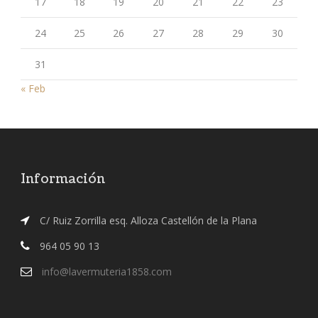
17
18
19
20
21
22
23
24
25
26
27
28
29
30
31
« Feb
Información
C/ Ruiz Zorrilla esq. Alloza Castellón de la Plana
964 05 90 13
info@lavermuteria1858.com