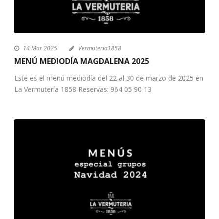
14 Mar 2025
Vermuteria1858
MENÚ MEDIODÍA MAGDALENA 2025
Este es el menú mediodía del 22 al 30 de marzo de 2025 en
La Vermutería 1858 Reservas: 964 05 90 13