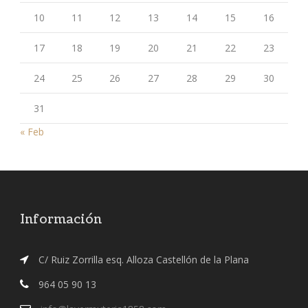
10
11
12
13
14
15
16
17
18
19
20
21
22
23
24
25
26
27
28
29
30
31
« Feb
Información
C/ Ruiz Zorrilla esq. Alloza Castellón de la Plana
964 05 90 13