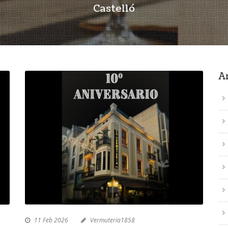
Castelló
A
11 Feb 2026
Vermuteria1858