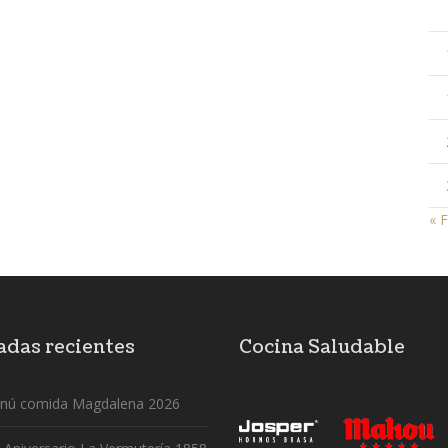
« 
adas recientes
Cocina Saludable
nú comida Magdalena 2026