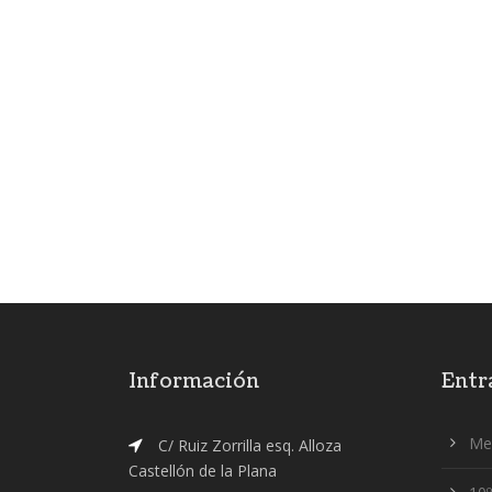
Información
Entr
Me
C/ Ruiz Zorrilla esq. Alloza
Castellón de la Plana