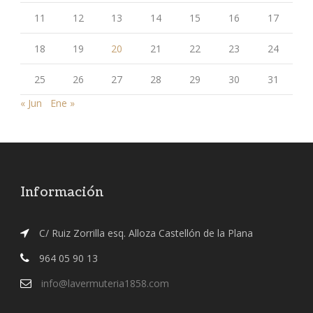
11
12
13
14
15
16
17
18
19
20
21
22
23
24
25
26
27
28
29
30
31
« Jun
Ene »
Información
C/ Ruiz Zorrilla esq. Alloza Castellón de la Plana
964 05 90 13
info@lavermuteria1858.com