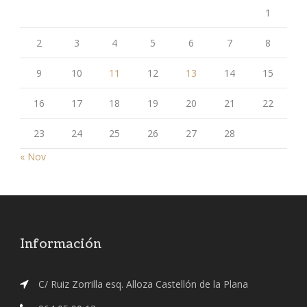
1
2
3
4
5
6
7
8
9
10
11
12
13
14
15
16
17
18
19
20
21
22
23
24
25
26
27
28
« Nov
Información
C/ Ruiz Zorrilla esq. Alloza Castellón de la Plana