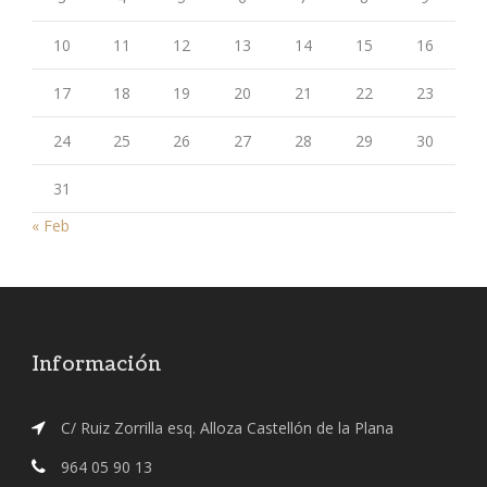
10
11
12
13
14
15
16
17
18
19
20
21
22
23
24
25
26
27
28
29
30
31
« Feb
Información
C/ Ruiz Zorrilla esq. Alloza Castellón de la Plana
964 05 90 13