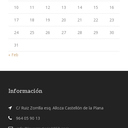
10
11
12
13
14
15
16
17
18
19
20
21
22
23
24
25
26
27
28
29
30
31
« Feb
Información
C/ Ruiz Zorrilla esq. Alloza Castellón de la Plana
964 05 90 13