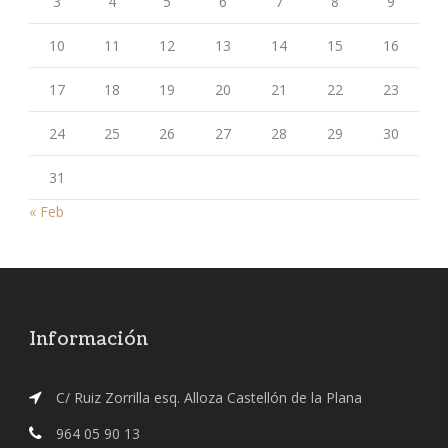
3
4
5
6
7
8
9
10
11
12
13
14
15
16
17
18
19
20
21
22
23
24
25
26
27
28
29
30
31
« Feb
Información
C/ Ruiz Zorrilla esq. Alloza Castellón de la Plana
964 05 90 13