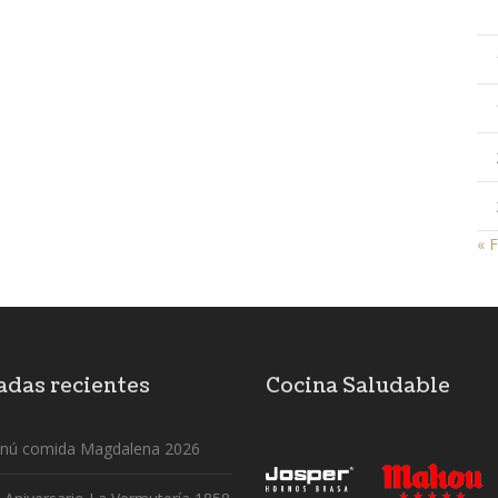
« 
adas recientes
Cocina Saludable
nú comida Magdalena 2026