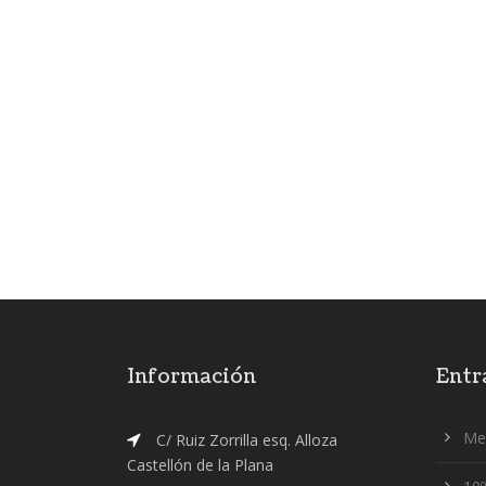
Información
Entr
Me
C/ Ruiz Zorrilla esq. Alloza
Castellón de la Plana