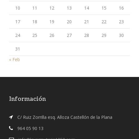
10
11
12
13
14
15
16
17
18
19
20
21
22
23
24
25
26
27
28
29
30
31
« Feb
Información
C/ Ruiz Zorrilla esq. Alloza Castellón de la Plana
964 05 90 13