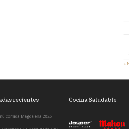
« 
adas recientes
Cocina Saludable
nú comida Magdalena 2026