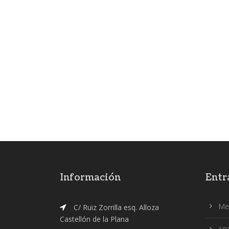
Información
Entr
Me
C/ Ruiz Zorrilla esq. Alloza
Castellón de la Plana