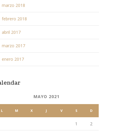
marzo 2018
febrero 2018
abril 2017
marzo 2017
enero 2017
alendar
MAYO 2021
L
M
X
J
V
S
D
1
2